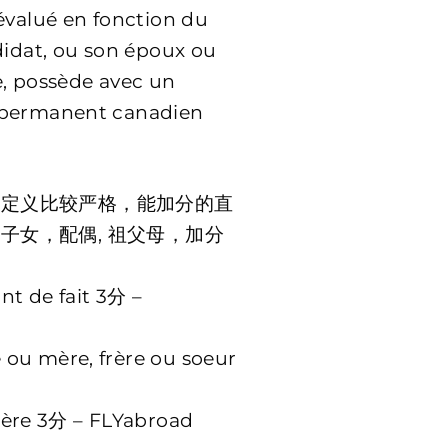
évalué en fonction du
didat, ou son époux ou
e, possède avec un
t permanent canadien
属定义比较严格，能加分的直
子女，配偶, 祖父母，加分
 de fait 3分 –
 ou mère, frère ou soeur
ère 3分 – FLYabroad