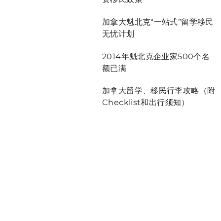
加拿大魁北克“一站式”留学移民
无忧计划
2014年魁北克企业家500个名
额已满
加拿大留学、移民行李攻略（附
Checklist和出行须知）