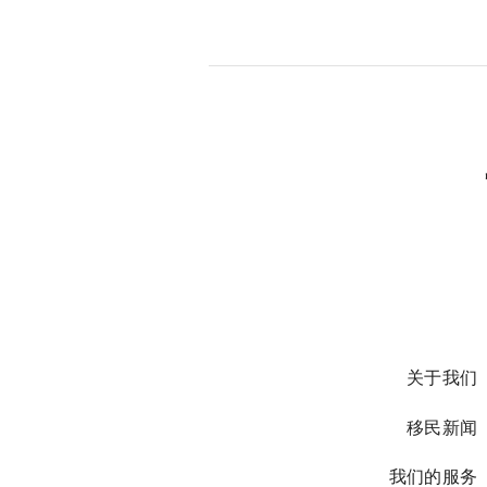
S
k
i
p
t
o
c
o
n
t
e
关于我们
n
t
移民新闻
我们的服务